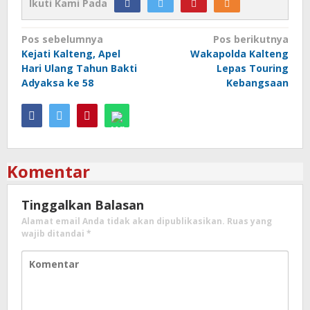
Ikuti Kami Pada
Navigasi
Pos sebelumnya
Pos berikutnya
Kejati Kalteng, Apel
Wakapolda Kalteng
pos
Hari Ulang Tahun Bakti
Lepas Touring
Adyaksa ke 58
Kebangsaan
Komentar
Tinggalkan Balasan
Alamat email Anda tidak akan dipublikasikan.
Ruas yang
wajib ditandai
*