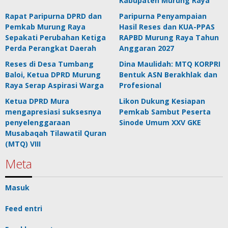
Kabupaten Murung Raya
Rapat Paripurna DPRD dan
Paripurna Penyampaian
Pemkab Murung Raya
Hasil Reses dan KUA-PPAS
Sepakati Perubahan Ketiga
RAPBD Murung Raya Tahun
Perda Perangkat Daerah
Anggaran 2027
Reses di Desa Tumbang
Dina Maulidah: MTQ KORPRI
Baloi, Ketua DPRD Murung
Bentuk ASN Berakhlak dan
Raya Serap Aspirasi Warga
Profesional
Ketua DPRD Mura
Likon Dukung Kesiapan
mengapresiasi suksesnya
Pemkab Sambut Peserta
penyelenggaraan
Sinode Umum XXV GKE
Musabaqah Tilawatil Quran
(MTQ) VIII
Meta
Masuk
Feed entri