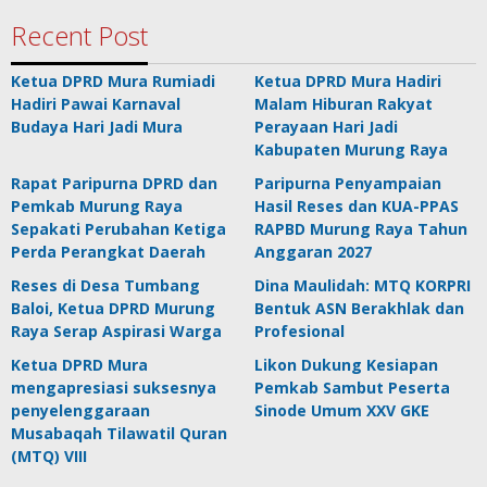
Recent Post
Ketua DPRD Mura Rumiadi
Ketua DPRD Mura Hadiri
Hadiri Pawai Karnaval
Malam Hiburan Rakyat
Budaya Hari Jadi Mura
Perayaan Hari Jadi
Kabupaten Murung Raya
Rapat Paripurna DPRD dan
Paripurna Penyampaian
Pemkab Murung Raya
Hasil Reses dan KUA-PPAS
Sepakati Perubahan Ketiga
RAPBD Murung Raya Tahun
Perda Perangkat Daerah
Anggaran 2027
Reses di Desa Tumbang
Dina Maulidah: MTQ KORPRI
Baloi, Ketua DPRD Murung
Bentuk ASN Berakhlak dan
Raya Serap Aspirasi Warga
Profesional
Ketua DPRD Mura
Likon Dukung Kesiapan
mengapresiasi suksesnya
Pemkab Sambut Peserta
penyelenggaraan
Sinode Umum XXV GKE
Musabaqah Tilawatil Quran
(MTQ) VIII