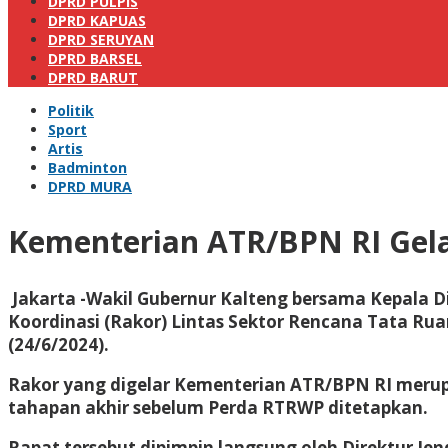
DPRD PULPIS
DPRD KAPUAS
DPRD SERUYAN
DPRD BARSEL
DPRD BARUT
Politik
Sport
Artis
Badminton
DPRD MURA
Kementerian ATR/BPN RI Gela
Jakarta -Wakil Gubernur Kalteng bersama Kepala D
Koordinasi (Rakor) Lintas Sektor Rencana Tata Rua
(24/6/2024).
Rakor yang digelar Kementerian ATR/BPN RI merup
tahapan akhir sebelum Perda RTRWP ditetapkan.
Rapat tersebut dipimpin langsung oleh Direktur J