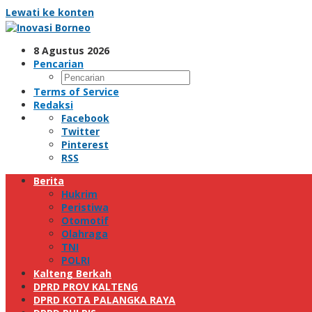
Lewati ke konten
8 Agustus 2026
Pencarian
Terms of Service
Redaksi
Facebook
Twitter
Pinterest
RSS
Berita
Hukrim
Peristiwa
Otomotif
Olahraga
TNI
POLRI
Kalteng Berkah
DPRD PROV KALTENG
DPRD KOTA PALANGKA RAYA