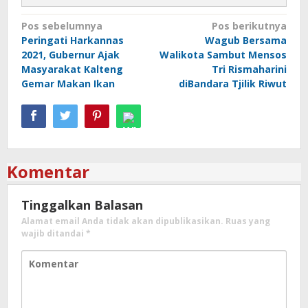
Navigasi
Pos sebelumnya
Pos berikutnya
Peringati Harkannas
Wagub Bersama
pos
2021, Gubernur Ajak
Walikota Sambut Mensos
Masyarakat Kalteng
Tri Rismaharini
Gemar Makan Ikan
diBandara Tjilik Riwut
Komentar
Tinggalkan Balasan
Alamat email Anda tidak akan dipublikasikan.
Ruas yang
wajib ditandai
*