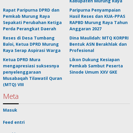
Kabupaten Murung Raya
Rapat Paripurna DPRD dan
Paripurna Penyampaian
Pemkab Murung Raya
Hasil Reses dan KUA-PPAS
Sepakati Perubahan Ketiga
RAPBD Murung Raya Tahun
Perda Perangkat Daerah
Anggaran 2027
Reses di Desa Tumbang
Dina Maulidah: MTQ KORPRI
Baloi, Ketua DPRD Murung
Bentuk ASN Berakhlak dan
Raya Serap Aspirasi Warga
Profesional
Ketua DPRD Mura
Likon Dukung Kesiapan
mengapresiasi suksesnya
Pemkab Sambut Peserta
penyelenggaraan
Sinode Umum XXV GKE
Musabaqah Tilawatil Quran
(MTQ) VIII
Meta
Masuk
Feed entri