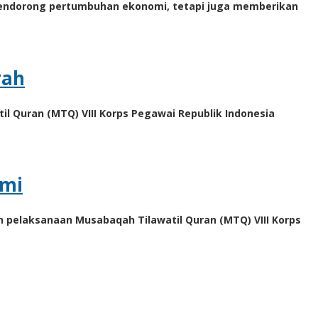
mendorong pertumbuhan ekonomi, tetapi juga memberikan
rah
l Quran (MTQ) VIII Korps Pegawai Republik Indonesia
hmi
 pelaksanaan Musabaqah Tilawatil Quran (MTQ) VIII Korps