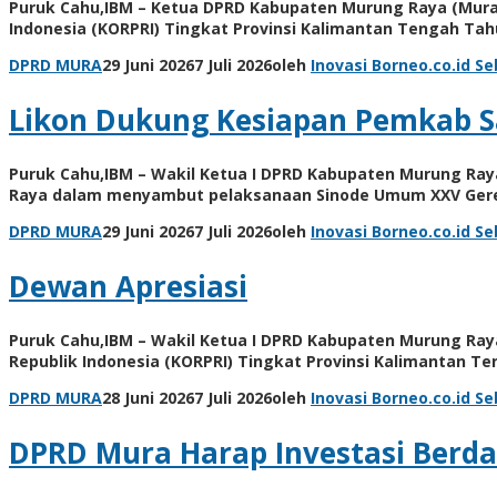
Puruk Cahu,IBM – Ketua DPRD Kabupaten Murung Raya (Mura)
Indonesia (KORPRI) Tingkat Provinsi Kalimantan Tengah Ta
DPRD MURA
29 Juni 2026
7 Juli 2026
oleh
Inovasi Borneo.co.id
Se
Likon Dukung Kesiapan Pemkab 
Puruk Cahu,IBM – Wakil Ketua I DPRD Kabupaten Murung Ra
Raya dalam menyambut pelaksanaan Sinode Umum XXV Ger
DPRD MURA
29 Juni 2026
7 Juli 2026
oleh
Inovasi Borneo.co.id
Se
Dewan Apresiasi
Puruk Cahu,IBM – Wakil Ketua I DPRD Kabupaten Murung Ray
Republik Indonesia (KORPRI) Tingkat Provinsi Kalimantan T
DPRD MURA
28 Juni 2026
7 Juli 2026
oleh
Inovasi Borneo.co.id
Se
DPRD Mura Harap Investasi Berd