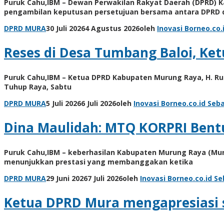
Puruk Cahu,IBM – Dewan Perwakilan Rakyat Daerah (DPRD) K
pengambilan keputusan persetujuan bersama antara DPRD 
DPRD MURA
30 Juli 2026
4 Agustus 2026
oleh
Inovasi Borneo.co.
Reses di Desa Tumbang Baloi, Ke
Puruk Cahu,IBM – Ketua DPRD Kabupaten Murung Raya, H. Rum
Tuhup Raya, Sabtu
DPRD MURA
5 Juli 2026
6 Juli 2026
oleh
Inovasi Borneo.co.id
Seba
Dina Maulidah: MTQ KORPRI Bentu
Puruk Cahu,IBM – keberhasilan Kabupaten Murung Raya (Mur
menunjukkan prestasi yang membanggakan ketika
DPRD MURA
29 Juni 2026
7 Juli 2026
oleh
Inovasi Borneo.co.id
Se
Ketua DPRD Mura mengapresiasi 