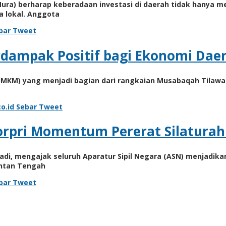
ura) berharap keberadaan investasi di daerah tidak hanya 
a lokal. Anggota
bar
Tweet
rdampak Positif bagi Ekonomi Dae
UMKM) yang menjadi bagian dari rangkaian Musabaqah Tilawati
o.id
Sebar
Tweet
orpri Momentum Pererat Silatura
i, mengajak seluruh Aparatur Sipil Negara (ASN) menjadikan
antan Tengah
bar
Tweet