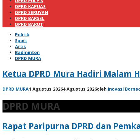
DPRD PULPIS
DPRD KAPUAS
DPRD SERUYAN
DPRD BARSEL
DPRD BARUT
Politik
Sport
Artis
Badminton
DPRD MURA
Ketua DPRD Mura Hadiri Malam H
DPRD MURA
1 Agustus 2026
4 Agustus 2026
oleh
Inovasi Borneo
DPRD MURA
Rapat Paripurna DPRD dan Pemka