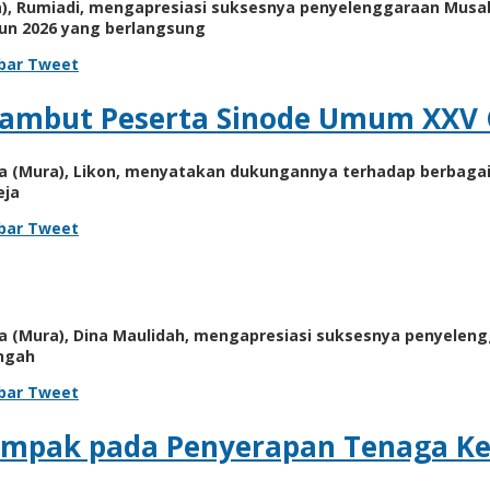
, Rumiadi, mengapresiasi suksesnya penyelenggaraan Musaba
hun 2026 yang berlangsung
bar
Tweet
Sambut Peserta Sinode Umum XXV
ya (Mura), Likon, menyatakan dukungannya terhadap berbaga
eja
bar
Tweet
a (Mura), Dina Maulidah, mengapresiasi suksesnya penyeleng
engah
bar
Tweet
ampak pada Penyerapan Tenaga Ker