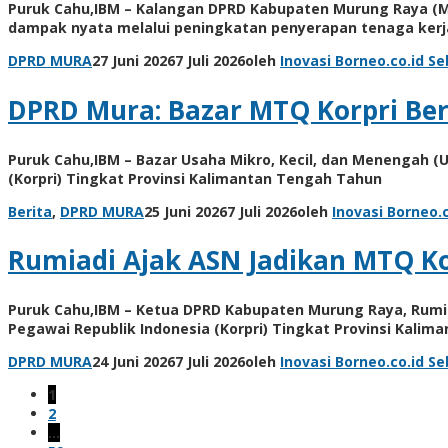
Puruk Cahu,IBM – Kalangan DPRD Kabupaten Murung Raya (M
dampak nyata melalui peningkatan penyerapan tenaga kerj
DPRD MURA
27 Juni 2026
7 Juli 2026
oleh
Inovasi Borneo.co.id
Se
DPRD Mura: Bazar MTQ Korpri Be
Puruk Cahu,IBM – Bazar Usaha Mikro, Kecil, dan Menengah (
(Korpri) Tingkat Provinsi Kalimantan Tengah Tahun
Berita
,
DPRD MURA
25 Juni 2026
7 Juli 2026
oleh
Inovasi Borneo.c
Rumiadi Ajak ASN Jadikan MTQ K
Puruk Cahu,IBM – Ketua DPRD Kabupaten Murung Raya, Rumiad
Pegawai Republik Indonesia (Korpri) Tingkat Provinsi Kalim
DPRD MURA
24 Juni 2026
7 Juli 2026
oleh
Inovasi Borneo.co.id
Se
1
2
…