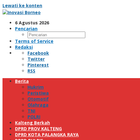
Lewati ke konten
6 Agustus 2026
Pencarian
Terms of Service
Redaksi
Facebook
Twitter
Pinterest
RSS
Berita
Hukrim
Peristiwa
Otomotif
Olahraga
TNI
POLRI
Kalteng Berkah
DPRD PROV KALTENG
DPRD KOTA PALANGKA RAYA