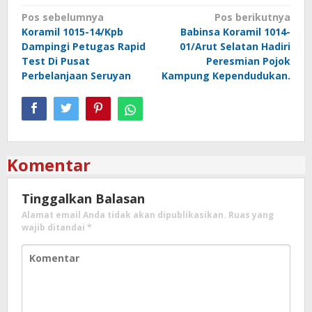
Navigasi
Pos sebelumnya
Pos berikutnya
Koramil 1015-14/Kpb
Babinsa Koramil 1014-
pos
Dampingi Petugas Rapid
01/Arut Selatan Hadiri
Test Di Pusat
Peresmian Pojok
Perbelanjaan Seruyan
Kampung Kependudukan.
Komentar
Tinggalkan Balasan
Alamat email Anda tidak akan dipublikasikan.
Ruas yang
wajib ditandai
*