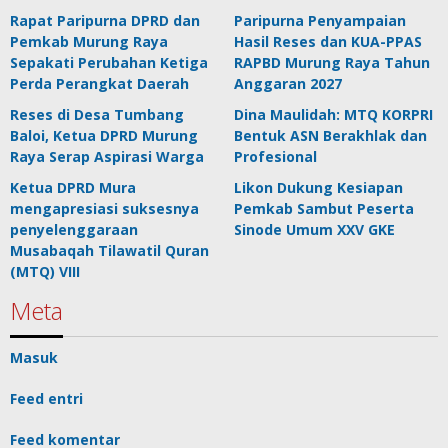
Rapat Paripurna DPRD dan
Paripurna Penyampaian
Pemkab Murung Raya
Hasil Reses dan KUA-PPAS
Sepakati Perubahan Ketiga
RAPBD Murung Raya Tahun
Perda Perangkat Daerah
Anggaran 2027
Reses di Desa Tumbang
Dina Maulidah: MTQ KORPRI
Baloi, Ketua DPRD Murung
Bentuk ASN Berakhlak dan
Raya Serap Aspirasi Warga
Profesional
Ketua DPRD Mura
Likon Dukung Kesiapan
mengapresiasi suksesnya
Pemkab Sambut Peserta
penyelenggaraan
Sinode Umum XXV GKE
Musabaqah Tilawatil Quran
(MTQ) VIII
Meta
Masuk
Feed entri
Feed komentar