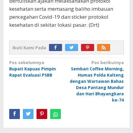
bertuliskan ajakan melaksanakan protokol
kesehatan serta memasang baliho imbauan
pencegahan Covid-19 dan sticker protokol
kesehatan di sekitar lokasi pasar. (Drt)
Ikuti Kami Pada
Navigasi
Pos sebelumnya
Pos berikutnya
Bupati Kapuas Pimpin
Sembari Coffee Morning,
pos
Rapat Evaluasi PSBB
Humas Polda Kalteng
dengan Wartawan Bahas
Desa Pantang Mundur
dan Hari Bhayangkara
ke-74