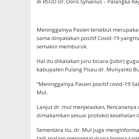
di RSUD Dr. Doris Sylvanus – Palangka Ra
Meninggalnya Pasien tersebut merupakan 
sama dinyatakan positif Covid-19 yangm
semakin memburuk.
Hal itu dikatakan juru bicara (Jubir) gu
kabupaten Pulang Pisau dr. Muliyanto Bu
“Meninggalnya Pasien positif covid-19 Sa
Mul.
Lanjut dr. mul menjelaskan, Rencananya 
dimakamkan sesuai protokol kesehatan d
Sementara itu, dr. Mul juga menginform
tadi malam meninggal dunia hingga sampa