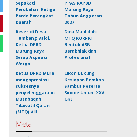
Sepakati
PPAS RAPBD
Perubahan Ketiga
Murung Raya
Perda Perangkat
Tahun Anggaran
Daerah
2027
Reses di Desa
Dina Maulidah:
Tumbang Baloi,
MTQ KORPRI
Ketua DPRD
Bentuk ASN
Murung Raya
Berakhlak dan
Serap Aspirasi
Profesional
Warga
Ketua DPRD Mura
Likon Dukung
mengapresiasi
Kesiapan Pemkab
suksesnya
Sambut Peserta
penyelenggaraan
Sinode Umum XXV
Musabaqah
GKE
Tilawatil Quran
(MTQ) VIII
Meta