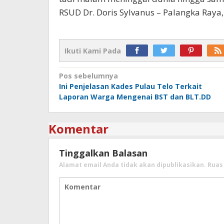
RSUD Dr. Doris Sylvanus – Palangka Raya,
Ikuti Kami Pada
Navigasi
Pos sebelumnya
Ini Penjelasan Kades Pulau Telo Terkait
pos
Laporan Warga Mengenai BST dan BLT.DD
Komentar
Tinggalkan Balasan
Alamat email Anda tidak akan dipublikasikan.
Ruas 