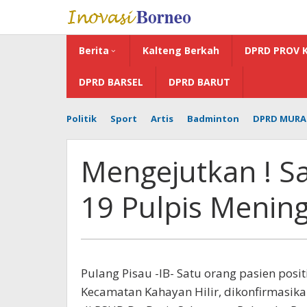
Lewati
ke
konten
Berita
Kalteng Berkah
DPRD PROV 
DPRD BARSEL
DPRD BARUT
Politik
Sport
Artis
Badminton
DPRD MURA
Mengejutkan ! Sa
19 Pulpis Mening
Pulang Pisau -IB- Satu orang pasien posi
Kecamatan Kahayan Hilir, dikonfirmasik