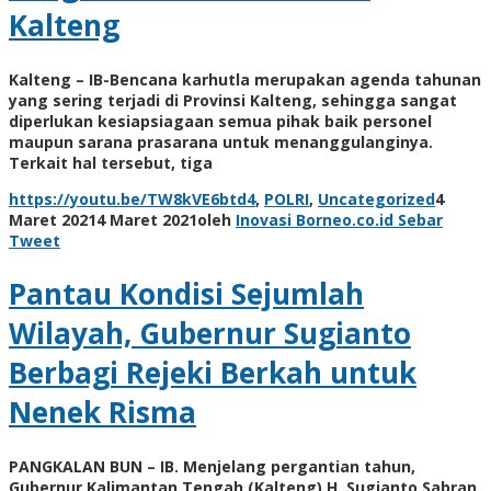
Kalteng
Kalteng – IB-Bencana karhutla merupakan agenda tahunan
yang sering terjadi di Provinsi Kalteng, sehingga sangat
diperlukan kesiapsiagaan semua pihak baik personel
maupun sarana prasarana untuk menanggulanginya.
Terkait hal tersebut, tiga
https://youtu.be/TW8kVE6btd4
,
POLRI
,
Uncategorized
4
Maret 2021
4 Maret 2021
oleh
Inovasi Borneo.co.id
Sebar
Tweet
Pantau Kondisi Sejumlah
Wilayah, Gubernur Sugianto
Berbagi Rejeki Berkah untuk
Nenek Risma
PANGKALAN BUN – IB. Menjelang pergantian tahun,
Gubernur Kalimantan Tengah (Kalteng) H. Sugianto Sabran