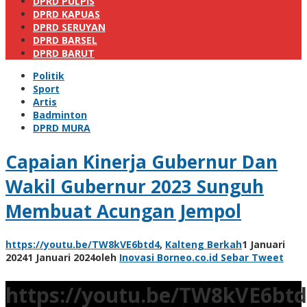
DPRD PULPIS
DPRD KAPUAS
DPRD SERUYAN
DPRD BARSEL
DPRD BARUT
Politik
Sport
Artis
Badminton
DPRD MURA
Capaian Kinerja Gubernur Dan
Wakil Gubernur 2023 Sunguh
Membuat Acungan Jempol
https://youtu.be/TW8kVE6btd4
,
Kalteng Berkah
1 Januari
2024
1 Januari 2024
oleh
Inovasi Borneo.co.id
Sebar
Tweet
https://youtu.be/TW8kVE6bt