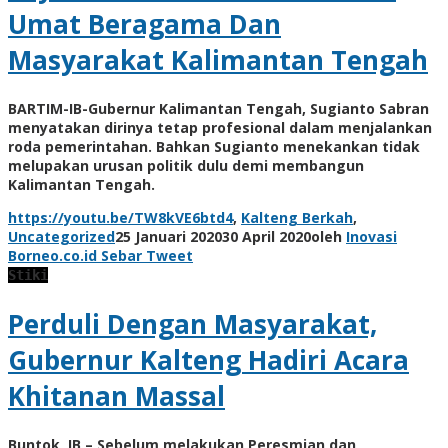
Umat Beragama Dan
Masyarakat Kalimantan Tengah
BARTIM-IB-Gubernur Kalimantan Tengah, Sugianto Sabran
menyatakan dirinya tetap profesional dalam menjalankan
roda pemerintahan. Bahkan Sugianto menekankan tidak
melupakan urusan politik dulu demi membangun
Kalimantan Tengah.
https://youtu.be/TW8kVE6btd4
,
Kalteng Berkah
,
Uncategorized
25 Januari 2020
30 April 2020
oleh
Inovasi
Borneo.co.id
Sebar
Tweet
Stiki
Perduli Dengan Masyarakat,
Gubernur Kalteng Hadiri Acara
Khitanan Massal
Buntok, IB – Sebelum melakukan Peresmian dan