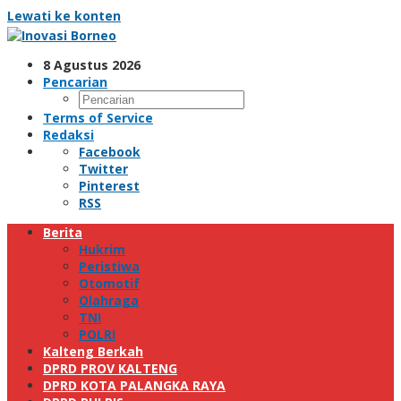
Lewati ke konten
8 Agustus 2026
Pencarian
Terms of Service
Redaksi
Facebook
Twitter
Pinterest
RSS
Berita
Hukrim
Peristiwa
Otomotif
Olahraga
TNI
POLRI
Kalteng Berkah
DPRD PROV KALTENG
DPRD KOTA PALANGKA RAYA