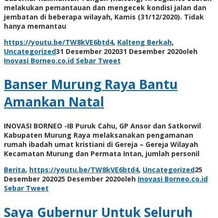
melakukan pemantauan dan mengecek kondisi jalan dan
jembatan di beberapa wilayah, Kamis (31/12/2020). Tidak
hanya memantau
https://youtu.be/TW8kVE6btd4
,
Kalteng Berkah
,
Uncategorized
31 Desember 2020
31 Desember 2020
oleh
Inovasi Borneo.co.id
Sebar
Tweet
Banser Murung Raya Bantu
Amankan Natal
INOVASI BORNEO -IB Puruk Cahu, GP Ansor dan Satkorwil
Kabupaten Murung Raya melaksanakan pengamanan
rumah ibadah umat kristiani di Gereja – Gereja Wilayah
Kecamatan Murung dan Permata Intan, jumlah personil
Berita
,
https://youtu.be/TW8kVE6btd4
,
Uncategorized
25
Desember 2020
25 Desember 2020
oleh
Inovasi Borneo.co.id
Sebar
Tweet
Saya Gubernur Untuk Seluruh