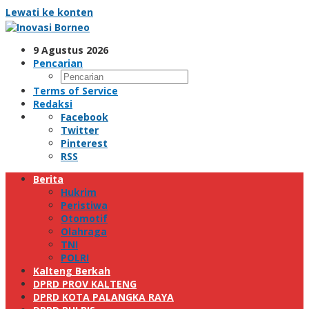
Lewati ke konten
9 Agustus 2026
Pencarian
Terms of Service
Redaksi
Facebook
Twitter
Pinterest
RSS
Berita
Hukrim
Peristiwa
Otomotif
Olahraga
TNI
POLRI
Kalteng Berkah
DPRD PROV KALTENG
DPRD KOTA PALANGKA RAYA