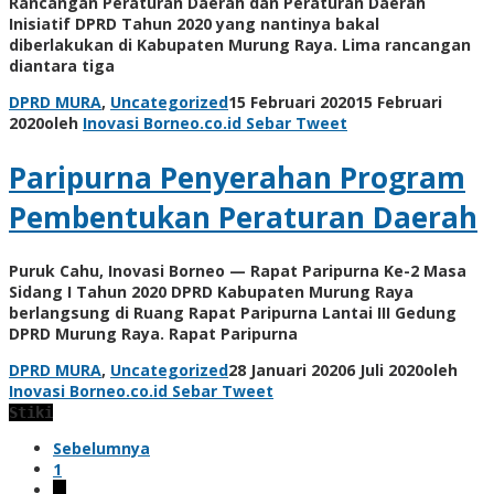
Rancangan Peraturan Daerah dan Peraturan Daerah
Inisiatif DPRD Tahun 2020 yang nantinya bakal
diberlakukan di Kabupaten Murung Raya. Lima rancangan
diantara tiga
DPRD MURA
,
Uncategorized
15 Februari 2020
15 Februari
2020
oleh
Inovasi Borneo.co.id
Sebar
Tweet
Paripurna Penyerahan Program
Pembentukan Peraturan Daerah
Puruk Cahu, Inovasi Borneo — Rapat Paripurna Ke-2 Masa
Sidang I Tahun 2020 DPRD Kabupaten Murung Raya
berlangsung di Ruang Rapat Paripurna Lantai III Gedung
DPRD Murung Raya. Rapat Paripurna
DPRD MURA
,
Uncategorized
28 Januari 2020
6 Juli 2020
oleh
Inovasi Borneo.co.id
Sebar
Tweet
Stiki
Sebelumnya
1
…