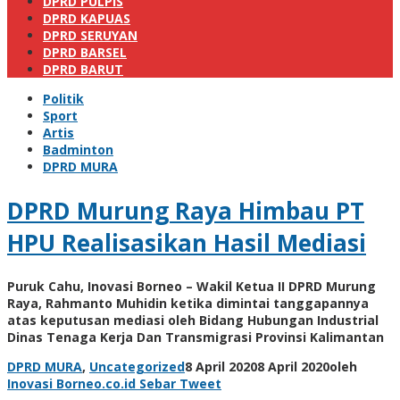
DPRD PULPIS
DPRD KAPUAS
DPRD SERUYAN
DPRD BARSEL
DPRD BARUT
Politik
Sport
Artis
Badminton
DPRD MURA
DPRD Murung Raya Himbau PT
HPU Realisasikan Hasil Mediasi
Puruk Cahu, Inovasi Borneo – Wakil Ketua II DPRD Murung
Raya, Rahmanto Muhidin ketika dimintai tanggapannya
atas keputusan mediasi oleh Bidang Hubungan Industrial
Dinas Tenaga Kerja Dan Transmigrasi Provinsi Kalimantan
DPRD MURA
,
Uncategorized
8 April 2020
8 April 2020
oleh
Inovasi Borneo.co.id
Sebar
Tweet