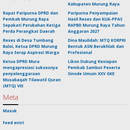
Kabupaten Murung Raya
Rapat Paripurna DPRD dan
Paripurna Penyampaian
Pemkab Murung Raya
Hasil Reses dan KUA-PPAS
Sepakati Perubahan Ketiga
RAPBD Murung Raya Tahun
Perda Perangkat Daerah
Anggaran 2027
Reses di Desa Tumbang
Dina Maulidah: MTQ KORPRI
Baloi, Ketua DPRD Murung
Bentuk ASN Berakhlak dan
Raya Serap Aspirasi Warga
Profesional
Ketua DPRD Mura
Likon Dukung Kesiapan
mengapresiasi suksesnya
Pemkab Sambut Peserta
penyelenggaraan
Sinode Umum XXV GKE
Musabaqah Tilawatil Quran
(MTQ) VIII
Meta
Masuk
Feed entri