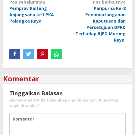
Navigasi
Pos sebelumnya
Pos berikutnya
Pemprov Kalteng
Paripurna Ke-8
pos
Anjangsana ke LPKA
Penandatanganan
Palangka Raya
Keputusan dan
Persetujuan DPRD
Terhadap RJPD Murung
Raya.
Komentar
Tinggalkan Balasan
Alamat email Anda tidak akan dipublikasikan.
Ruas yang
wajib ditandai
*