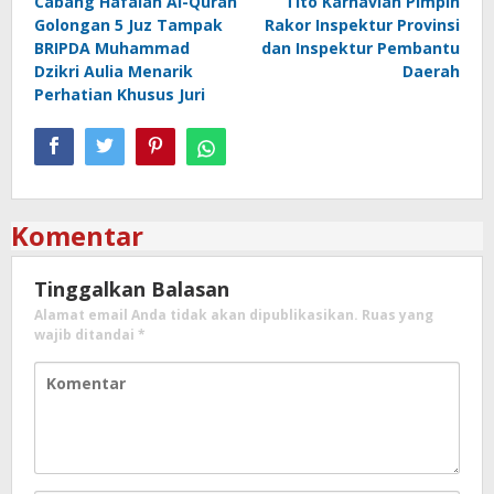
Cabang Hafalan Al-Quran
Tito Karnavian Pimpin
pos
Golongan 5 Juz Tampak
Rakor Inspektur Provinsi
BRIPDA Muhammad
dan Inspektur Pembantu
Dzikri Aulia Menarik
Daerah
Perhatian Khusus Juri
Komentar
Tinggalkan Balasan
Alamat email Anda tidak akan dipublikasikan.
Ruas yang
wajib ditandai
*