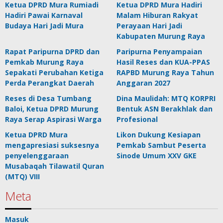
Ketua DPRD Mura Rumiadi
Ketua DPRD Mura Hadiri
Hadiri Pawai Karnaval
Malam Hiburan Rakyat
Budaya Hari Jadi Mura
Perayaan Hari Jadi
Kabupaten Murung Raya
Rapat Paripurna DPRD dan
Paripurna Penyampaian
Pemkab Murung Raya
Hasil Reses dan KUA-PPAS
Sepakati Perubahan Ketiga
RAPBD Murung Raya Tahun
Perda Perangkat Daerah
Anggaran 2027
Reses di Desa Tumbang
Dina Maulidah: MTQ KORPRI
Baloi, Ketua DPRD Murung
Bentuk ASN Berakhlak dan
Raya Serap Aspirasi Warga
Profesional
Ketua DPRD Mura
Likon Dukung Kesiapan
mengapresiasi suksesnya
Pemkab Sambut Peserta
penyelenggaraan
Sinode Umum XXV GKE
Musabaqah Tilawatil Quran
(MTQ) VIII
Meta
Masuk