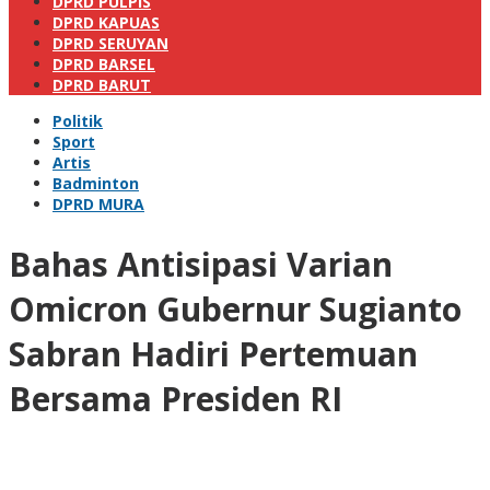
DPRD PULPIS
DPRD KAPUAS
DPRD SERUYAN
DPRD BARSEL
DPRD BARUT
Politik
Sport
Artis
Badminton
DPRD MURA
Bahas Antisipasi Varian
Omicron Gubernur Sugianto
Sabran Hadiri Pertemuan
Bersama Presiden RI