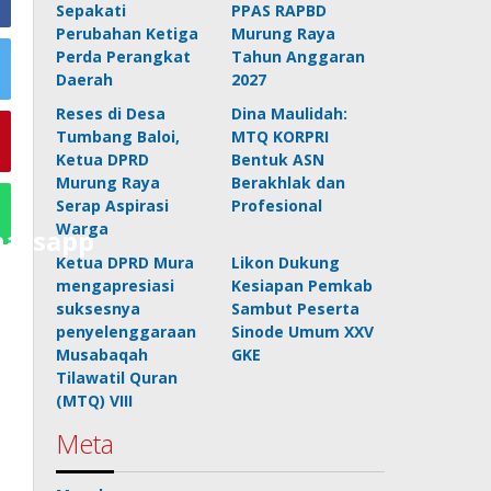
Sepakati
PPAS RAPBD
Perubahan Ketiga
Murung Raya
Perda Perangkat
Tahun Anggaran
Daerah
2027
Reses di Desa
Dina Maulidah:
Tumbang Baloi,
MTQ KORPRI
Ketua DPRD
Bentuk ASN
Murung Raya
Berakhlak dan
Serap Aspirasi
Profesional
Warga
Ketua DPRD Mura
Likon Dukung
mengapresiasi
Kesiapan Pemkab
suksesnya
Sambut Peserta
penyelenggaraan
Sinode Umum XXV
Musabaqah
GKE
Tilawatil Quran
(MTQ) VIII
Meta