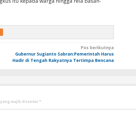
kus itu kepada warga hingga rela basah-
Pos berikutnya
Gubernur Sugianto Sabran:Pemerintah Harus
Hadir di Tengah Rakyatnya Tertimpa Bencana
yang wajib ditandai
*