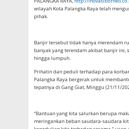
PALANGKA RAYA,
http://Inovasiborneo.co.
wilayah Kota Palangka Raya telah mengu
pihak.
Banjir tersebut tidak hanya merendam 
banyak yang terendam akibat banjir ini,
hingga lumpuh.
Prihatin dan peduli terhadap para korb
Palangka Raya bergerak untuk membantu w
tepatnya di Gang Giat, Minggu (21/11/202
“Bantuan yang kita salurkan berupa mak
meringankan beban saudara-saudara kita
kepedulian kita terhadap sesama,” uca