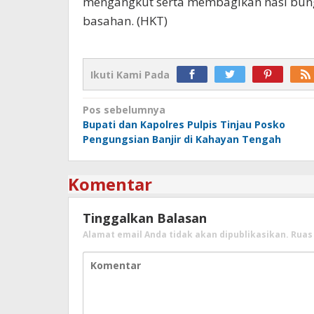
mengangkut serta membagikan nasi bung
basahan. (HKT)
Ikuti Kami Pada
Navigasi
Pos sebelumnya
Bupati dan Kapolres Pulpis Tinjau Posko
pos
Pengungsian Banjir di Kahayan Tengah
Komentar
Tinggalkan Balasan
Alamat email Anda tidak akan dipublikasikan.
Ruas 