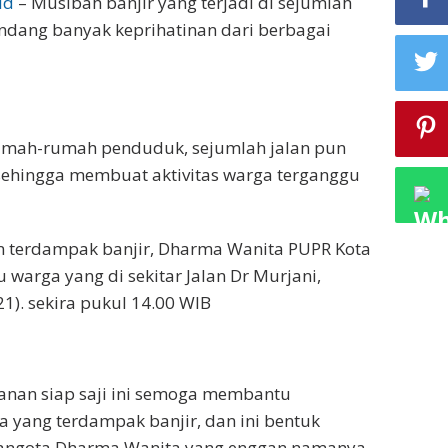
id
– Musibah banjir yang terjadi di sejumlah
ndang banyak keprihatinan dari berbagai
rumah-rumah penduduk, sejumlah jalan pun
 sehingga membuat aktivitas warga terganggu
an terdampak banjir, Dharma Wanita PUPR Kota
arga yang di sekitar Jalan Dr Murjani,
1). sekira pukul 14.00 WIB
anan siap saji ini semoga membantu
 yang terdampak banjir, dan ini bentuk
p angota Dharma Wanita yang enggan namanya