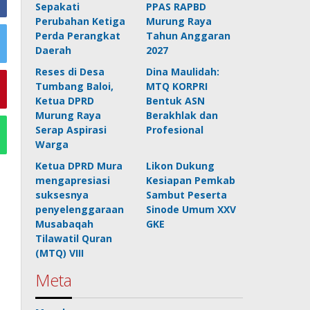
Sepakati
PPAS RAPBD
Perubahan Ketiga
Murung Raya
Perda Perangkat
Tahun Anggaran
Daerah
2027
Reses di Desa
Dina Maulidah:
Tumbang Baloi,
MTQ KORPRI
Ketua DPRD
Bentuk ASN
Murung Raya
Berakhlak dan
Serap Aspirasi
Profesional
Warga
Ketua DPRD Mura
Likon Dukung
mengapresiasi
Kesiapan Pemkab
suksesnya
Sambut Peserta
penyelenggaraan
Sinode Umum XXV
Musabaqah
GKE
Tilawatil Quran
(MTQ) VIII
Meta