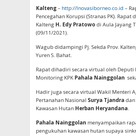
Kalteng
–
http://Inovasiborneo.co.id
– Ra
Pencegahan Korupsi (Stranas PK). Rapat 
Kalteng
H. Edy Pratowo
di Aula Jayang T
(09/11/2021).
Wagub didampingi Pj. Sekda Prov. Kalte
Yuren S. Bahat.
Rapat dihadiri secara virtual oleh Deput
Monitoring KPK
Pahala Nainggolan
sek
Hadir juga secara virtual Wakil Menteri
Pertanahan Nasional
Surya Tjandra
dan 
Kawasan Hutan
Herban Heryandana
.
Pahala Nainggolan
menyampaikan rapat
pengukuhan kawasan hutan supaya sinkron