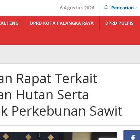
6 Agustus 2026
Pencarian
KALTENG
DPRD KOTA PALANGKA RAYA
DPRD PULPIS
an Rapat Terkait
n Hutan Serta
ak Perkebunan Sawit