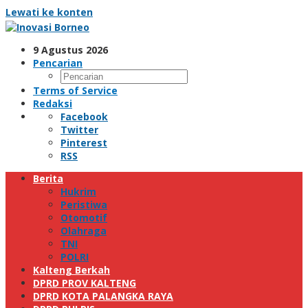
Lewati ke konten
9 Agustus 2026
Pencarian
Terms of Service
Redaksi
Facebook
Twitter
Pinterest
RSS
Berita
Hukrim
Peristiwa
Otomotif
Olahraga
TNI
POLRI
Kalteng Berkah
DPRD PROV KALTENG
DPRD KOTA PALANGKA RAYA