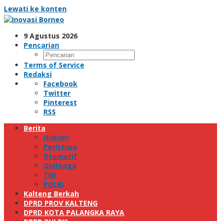
Lewati ke konten
9 Agustus 2026
Pencarian
Terms of Service
Redaksi
Facebook
Twitter
Pinterest
RSS
Berita
Hukrim
Peristiwa
Otomotif
Olahraga
TNI
POLRI
Kalteng Berkah
DPRD PROV KALTENG
DPRD KOTA PALANGKA RAYA