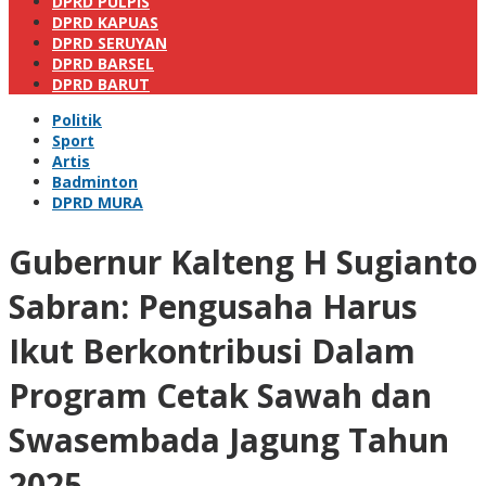
DPRD PULPIS
DPRD KAPUAS
DPRD SERUYAN
DPRD BARSEL
DPRD BARUT
Politik
Sport
Artis
Badminton
DPRD MURA
Gubernur Kalteng H Sugianto
Sabran: Pengusaha Harus
Ikut Berkontribusi Dalam
Program Cetak Sawah dan
Swasembada Jagung Tahun
2025