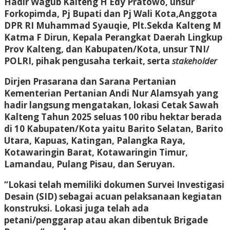
Hadir Wagub Kalteng
H Edy Pratowo
, unsur
Forkopimda, Pj Bupati dan Pj Wali Kota,Anggota
DPR RI
Muhammad Syauqie,
Plt.Sekda Kalteng
M
Katma F Dirun
, Kepala Perangkat Daerah Lingkup
Prov Kalteng, dan Kabupaten/Kota, unsur TNI/
POLRI, pihak pengusaha terkait, serta
stakeholder
Dirjen Prasarana dan Sarana Pertanian
Kementerian Pertanian
Andi Nur Alamsyah
yang
hadir langsung mengatakan, lokasi Cetak Sawah
Kalteng Tahun 2025 seluas 100 ribu hektar berada
di 10 Kabupaten/Kota yaitu Barito Selatan, Barito
Utara, Kapuas, Katingan, Palangka Raya,
Kotawaringin Barat, Kotawaringin Timur,
Lamandau, Pulang Pisau, dan Seruyan.
“Lokasi telah memiliki dokumen Survei Investigasi
Desain (SID) sebagai acuan pelaksanaan kegiatan
konstruksi. Lokasi juga telah ada
petani/penggarap atau akan dibentuk Brigade