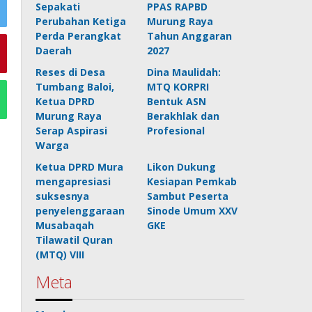
Sepakati
PPAS RAPBD
Perubahan Ketiga
Murung Raya
Perda Perangkat
Tahun Anggaran
Daerah
2027
Reses di Desa
Dina Maulidah:
Tumbang Baloi,
MTQ KORPRI
Ketua DPRD
Bentuk ASN
Murung Raya
Berakhlak dan
Serap Aspirasi
Profesional
Warga
Ketua DPRD Mura
Likon Dukung
mengapresiasi
Kesiapan Pemkab
suksesnya
Sambut Peserta
penyelenggaraan
Sinode Umum XXV
Musabaqah
GKE
Tilawatil Quran
(MTQ) VIII
Meta