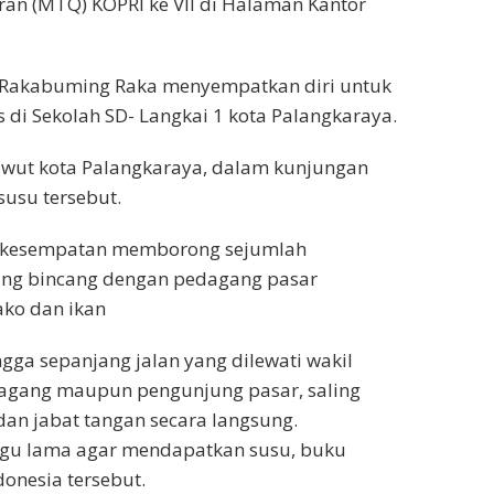
n (MTQ) KOPRI ke VII di Halaman Kantor
 Rakabuming Raka menyempatkan diri untuk
 di Sekolah SD- Langkai 1 kota Palangkaraya.
 Riwut kota Palangkaraya, dalam kunjungan
usu tersebut.
erkesempatan memborong sejumlah
ang bincang dengan pedagang pasar
ako dan ikan
ga sepanjang jalan yang dilewati wakil
dagang maupun pengunjung pasar, saling
an jabat tangan secara langsung.
ggu lama agar mendapatkan susu, buku
onesia tersebut.