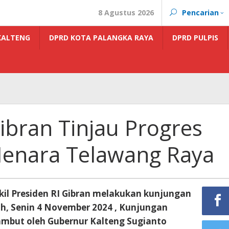
8 Agustus 2026
Pencarian
KALTENG
DPRD KOTA PALANGKA RAYA
DPRD PULPIS
ibran Tinjau Progres
nara Telawang Raya
il Presiden RI Gibran melakukan kunjungan
h, Senin 4 November 2024 , Kunjungan
sambut oleh Gubernur Kalteng Sugianto