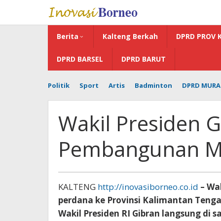
Lewati
ke
konten
Berita
Kalteng Berkah
DPRD PROV 
DPRD BARSEL
DPRD BARUT
Politik
Sport
Artis
Badminton
DPRD MURA
Wakil Presiden G
Pembangunan Me
KALTENG
http://inovasiborneo.co.id
– Wak
perdana ke Provinsi Kalimantan Tenga
Wakil Presiden RI Gibran langsung di 