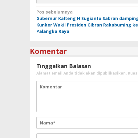
Navigasi
Pos sebelumnya
Gubernur Kalteng H Sugianto Sabran damping
pos
Kunker Wakil Presiden Gibran Rakabuming ke
Palangka Raya
Komentar
Tinggalkan Balasan
Alamat email Anda tidak akan dipublikasikan.
Ruas 