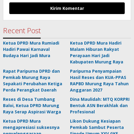
Recent Post
Ketua DPRD Mura Rumiadi
Ketua DPRD Mura Hadiri
Hadiri Pawai Karnaval
Malam Hiburan Rakyat
Budaya Hari Jadi Mura
Perayaan Hari Jadi
Kabupaten Murung Raya
Rapat Paripurna DPRD dan
Paripurna Penyampaian
Pemkab Murung Raya
Hasil Reses dan KUA-PPAS
Sepakati Perubahan Ketiga
RAPBD Murung Raya Tahun
Perda Perangkat Daerah
Anggaran 2027
Reses di Desa Tumbang
Dina Maulidah: MTQ KORPRI
Baloi, Ketua DPRD Murung
Bentuk ASN Berakhlak dan
Raya Serap Aspirasi Warga
Profesional
Ketua DPRD Mura
Likon Dukung Kesiapan
mengapresiasi suksesnya
Pemkab Sambut Peserta
penyelenggaraan
Sinode Umum XXV GKE