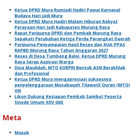
Ketua DPRD Mura Rumiadi Hadiri Pawai Karnaval
Budaya Hari Jadi Mura
Ketua DPRD Mura Hadiri Malam Hiburan Rakyat
Perayaan Hari Jadi Kabupaten Murung Raya
Rapat Paripurna DPRD dan Pemkab Murung Raya
Sepakati Perubahan Ketiga Perda Perangkat Daerah
Paripurna Penyampaian Hasil Reses dan KUA-PPAS
RAPBD Murung Raya Tahun Anggaran 2027
Reses di Desa Tumbang Baloi, Ketua DPRD Murung
Raya Serap Aspirasi Warga
Dina Maulidah: MTQ KORPRI Bentuk ASN Berakhlak
dan Profesional
Ketua DPRD Mura mengapresiasi suksesnya
penyelenggaraan Musabaqah Tilawatil Quran (MTQ)
VIII
Likon Dukung Kesiapan Pemkab Sambut Peserta
Sinode Umum XXV GKE
Meta
Masuk