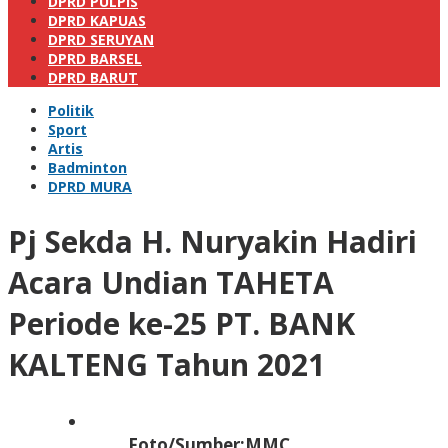
DPRD PULPIS
DPRD KAPUAS
DPRD SERUYAN
DPRD BARSEL
DPRD BARUT
Politik
Sport
Artis
Badminton
DPRD MURA
Pj Sekda H. Nuryakin Hadiri
Acara Undian TAHETA
Periode ke-25 PT. BANK
KALTENG Tahun 2021
Foto/Sumber:MMC