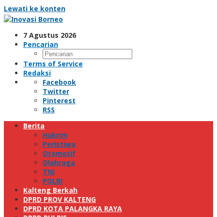
Lewati ke konten
7 Agustus 2026
Pencarian
Terms of Service
Redaksi
Facebook
Twitter
Pinterest
RSS
Berita
Hukrim
Peristiwa
Otomotif
Olahraga
TNI
POLRI
Kalteng Berkah
DPRD PROV KALTENG
DPRD KOTA PALANGKA RAYA