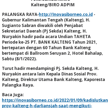
Kalteng/
BIRO ADPIM
PALANGKA RAYA-
http://Inovasiborneo.co.id
-
Gubernur Kalimantan Tengah (Kalteng), H.
Sugianto Sabran diwakili oleh Penjabat
Sekretariat Daerah (Pj Sekda) Kalteng, H.
Nuryakin hadir pada acara Undian TAHETA
Periode ke-25 PT. BANK KALTENG Tahun 2021,
bertepatan dengan 60 Tahun Bank Kalteng
bertempat di Ballroom Seruyan 2, Hotel Bahalap,
Sabtu (8/1/2022).
Turut hadir mendampingi Pj. Sekda Kalteng, H.
Nuryakin antara lain Kepala Dinas Sosial Prov.
Kalteng, Direktur Utama Bank Kalteng, Kaporesta
Palangka Raya.
Baca Juga:
https://inovasiborneo.co.id/2022/01/09/kadislutkan
prov-kalteng-h-darliansjah-saat-mengikuti-