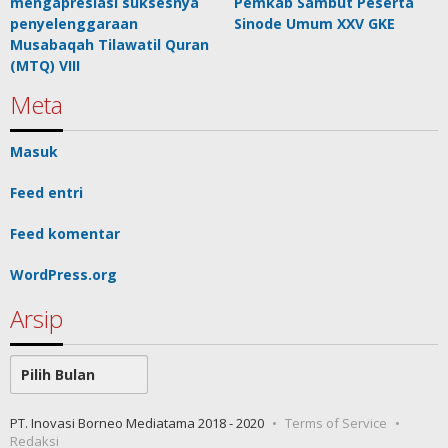
mengapresiasi suksesnya
Pemkab Sambut Peserta
penyelenggaraan
Sinode Umum XXV GKE
Musabaqah Tilawatil Quran
(MTQ) VIII
Meta
Masuk
Feed entri
Feed komentar
WordPress.org
Arsip
Arsip
PT. Inovasi Borneo Mediatama 2018 - 2020
Terms of Service
Redaksi