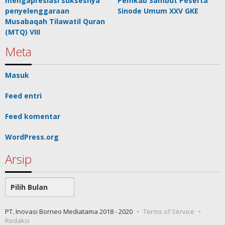
mengapresiasi suksesnya
Pemkab Sambut Peserta
penyelenggaraan
Sinode Umum XXV GKE
Musabaqah Tilawatil Quran
(MTQ) VIII
Meta
Masuk
Feed entri
Feed komentar
WordPress.org
Arsip
Arsip
PT. Inovasi Borneo Mediatama 2018 - 2020
Terms of Service
Redaksi