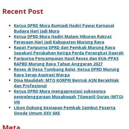
Recent Post
Ketua DPRD Mura Rumiadi Hadiri Pawai Karnaval
Budaya Hari Jadi Mura
Ketua DPRD Mura Hadiri Malam Hiburan Rakyat
Perayaan Hari Jadi Kabupaten Murung Raya
Rapat Paripurna DPRD dan Pemkab Murung Raya
Sepakati Perubahan Ketiga Perda Perangkat Daerah
Paripurna Penyampaian Hasil Reses dan KUA-PPAS
RAPBD Murung Raya Tahun Anggaran 2027
Reses di Desa Tumbang Baloi, Ketua DPRD Murung
Raya Serap Aspirasi Warga
Dina Maulidah: MTQ KORPRI Bentuk ASN Berakhlak
dan Profesional
Ketua DPRD Mura mengapresiasi suksesnya
penyelenggaraan Musabaqah Tilawatil Quran (MTQ)
VIII
Likon Dukung Kesiapan Pemkab Sambut Peserta
Sinode Umum XXV GKE
Meta