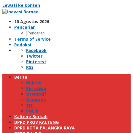
Lewati ke konten
10 Agustus 2026
Pencarian
Terms of Service
Redaksi
Facebook
Twitter
Pinterest
RSS
Berita
Hukrim
Peristiwa
Otomotif
Olahraga
TNI
POLRI
Kalteng Berkah
DPRD PROV KALTENG
DPRD KOTA PALANGKA RAYA