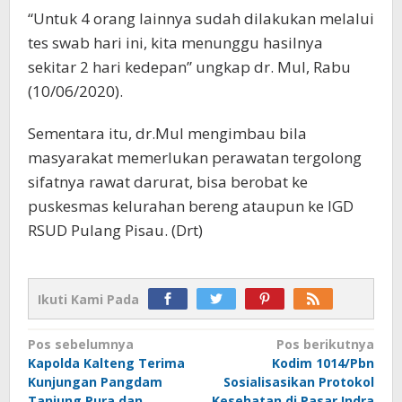
“Untuk 4 orang lainnya sudah dilakukan melalui
tes swab hari ini, kita menunggu hasilnya
sekitar 2 hari kedepan” ungkap dr. Mul, Rabu
(10/06/2020).
Sementara itu, dr.Mul mengimbau bila
masyarakat memerlukan perawatan tergolong
sifatnya rawat darurat, bisa berobat ke
puskesmas kelurahan bereng ataupun ke IGD
RSUD Pulang Pisau. (Drt)
Ikuti Kami Pada
Navigasi
Pos sebelumnya
Pos berikutnya
Kapolda Kalteng Terima
Kodim 1014/Pbn
pos
Kunjungan Pangdam
Sosialisasikan Protokol
Tanjung Pura dan
Kesehatan di Pasar Indra