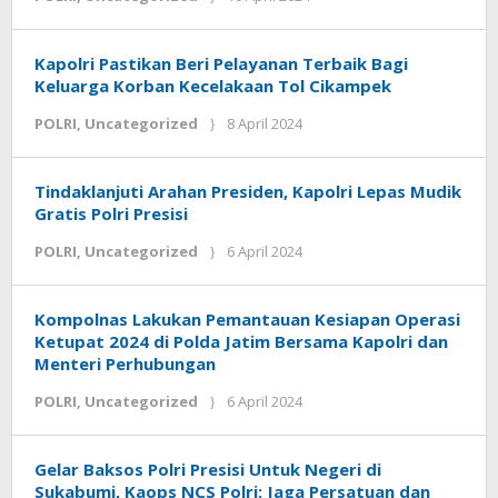
Inovasi
Borneo.co.id
Kapolri Pastikan Beri Pelayanan Terbaik Bagi
Keluarga Korban Kecelakaan Tol Cikampek
POLRI
,
Uncategorized
8 April 2024
oleh
Inovasi
Borneo.co.id
Tindaklanjuti Arahan Presiden, Kapolri Lepas Mudik
Gratis Polri Presisi
POLRI
,
Uncategorized
6 April 2024
oleh
Inovasi
Borneo.co.id
Kompolnas Lakukan Pemantauan Kesiapan Operasi
Ketupat 2024 di Polda Jatim Bersama Kapolri dan
Menteri Perhubungan
POLRI
,
Uncategorized
6 April 2024
oleh
Inovasi
Borneo.co.id
Gelar Baksos Polri Presisi Untuk Negeri di
Sukabumi, Kaops NCS Polri: Jaga Persatuan dan