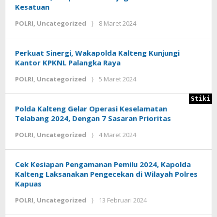
Kesatuan
POLRI
,
Uncategorized
8 Maret 2024
oleh
Inovasi
Borneo.co.id
Perkuat Sinergi, Wakapolda Kalteng Kunjungi
Kantor KPKNL Palangka Raya
POLRI
,
Uncategorized
5 Maret 2024
oleh
Inovasi
Borneo.co.id
Stiki
Polda Kalteng Gelar Operasi Keselamatan
Telabang 2024, Dengan 7 Sasaran Prioritas
POLRI
,
Uncategorized
4 Maret 2024
oleh
Inovasi
Borneo.co.id
Cek Kesiapan Pengamanan Pemilu 2024, Kapolda
Kalteng Laksanakan Pengecekan di Wilayah Polres
Kapuas
POLRI
,
Uncategorized
13 Februari 2024
oleh
Inovasi