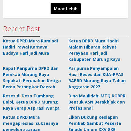
Borneo.co.id
Muat Lebih
Recent Post
Ketua DPRD Mura Rumiadi
Ketua DPRD Mura Hadiri
Hadiri Pawai Karnaval
Malam Hiburan Rakyat
Budaya Hari Jadi Mura
Perayaan Hari Jadi
Kabupaten Murung Raya
Rapat Paripurna DPRD dan
Paripurna Penyampaian
Pemkab Murung Raya
Hasil Reses dan KUA-PPAS
Sepakati Perubahan Ketiga
RAPBD Murung Raya Tahun
Perda Perangkat Daerah
Anggaran 2027
Reses di Desa Tumbang
Dina Maulidah: MTQ KORPRI
Baloi, Ketua DPRD Murung
Bentuk ASN Berakhlak dan
Raya Serap Aspirasi Warga
Profesional
Ketua DPRD Mura
Likon Dukung Kesiapan
mengapresiasi suksesnya
Pemkab Sambut Peserta
penyelenggaraan
Sinode Umum XXV GKE