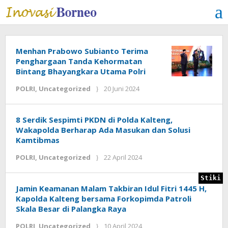
Lewati
ke
konten
Menhan Prabowo Subianto Terima
Penghargaan Tanda Kehormatan
Bintang Bhayangkara Utama Polri
POLRI
,
Uncategorized
20 Juni 2024
oleh
Inovasi
Borneo.co.id
8 Serdik Sespimti PKDN di Polda Kalteng,
Wakapolda Berharap Ada Masukan dan Solusi
Kamtibmas
POLRI
,
Uncategorized
22 April 2024
oleh
Inovasi
Borneo.co.id
Stiki
Jamin Keamanan Malam Takbiran Idul Fitri 1445 H,
Kapolda Kalteng bersama Forkopimda Patroli
Skala Besar di Palangka Raya
POLRI
,
Uncategorized
10 April 2024
oleh