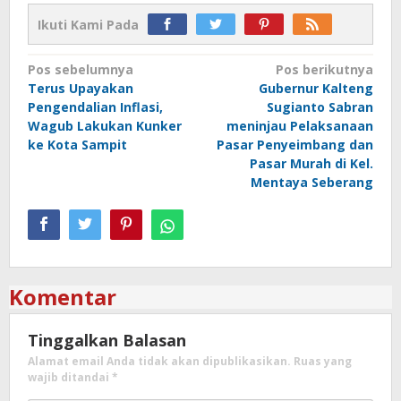
Ikuti Kami Pada
Navigasi
Pos sebelumnya
Pos berikutnya
Terus Upayakan
Gubernur Kalteng
pos
Pengendalian Inflasi,
Sugianto Sabran
Wagub Lakukan Kunker
meninjau Pelaksanaan
ke Kota Sampit
Pasar Penyeimbang dan
Pasar Murah di Kel.
Mentaya Seberang
Komentar
Tinggalkan Balasan
Alamat email Anda tidak akan dipublikasikan.
Ruas yang
wajib ditandai
*