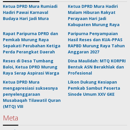
Ketua DPRD Mura Rumiadi
Ketua DPRD Mura Hadiri
Hadiri Pawai Karnaval
Malam Hiburan Rakyat
Budaya Hari Jadi Mura
Perayaan Hari Jadi
Kabupaten Murung Raya
Rapat Paripurna DPRD dan
Paripurna Penyampaian
Pemkab Murung Raya
Hasil Reses dan KUA-PPAS
Sepakati Perubahan Ketiga
RAPBD Murung Raya Tahun
Perda Perangkat Daerah
Anggaran 2027
Reses di Desa Tumbang
Dina Maulidah: MTQ KORPRI
Baloi, Ketua DPRD Murung
Bentuk ASN Berakhlak dan
Raya Serap Aspirasi Warga
Profesional
Ketua DPRD Mura
Likon Dukung Kesiapan
mengapresiasi suksesnya
Pemkab Sambut Peserta
penyelenggaraan
Sinode Umum XXV GKE
Musabaqah Tilawatil Quran
(MTQ) VIII
Meta